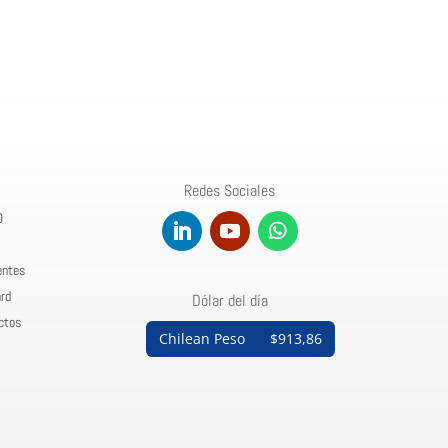
Redes Sociales
0
entes
rd
Dólar del día
ctos
Chilean Peso
$913,86