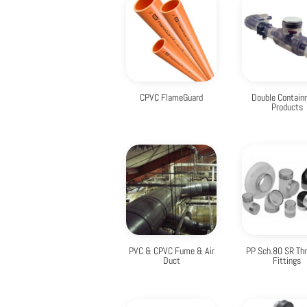
CPVC FlameGuard
Double Contain
Products
PVC & CPVC Fume & Air
PP Sch.80 SR Th
Duct
Fittings