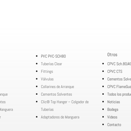
Otros
PVC PVC-SCH80
Tuberías Clear
CPVC Sch.80/4
Fittings
CPVC CTS
Válvulas
Cementos Solv
Collarines de Arranque
CPVC FlameGua
ranque
Cementos Solventes
Todos los produ
ntes
Clic® Top Hanger – Colgador de
Noticias
Manguera
Tuberías
Bodega
r
Adaptadores de Manguera
Videos
Contacto