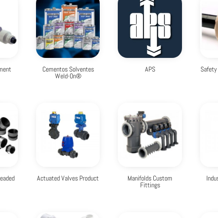
ment
Cementos Solventes
APS
Safety
Weld-On®
readed
Actuated Valves Product
Manifolds Custom
Indu
Fittings