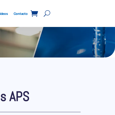
ideos
Contacto
ds APS