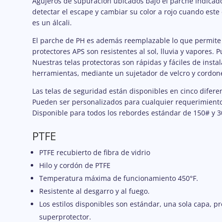
Agujeros de supuración ubicados bajo el parche indicado
detectar el escape y cambiar su color a rojo cuando este
es un álcali.
El parche de PH es además reemplazable lo que permite qu
protectores APS son resistentes al sol, lluvia y vapores.
Nuestras telas protectoras son rápidas y fáciles de inst
herramientas, mediante un sujetador de velcro y cordone
Las telas de seguridad están disponibles en cinco diferen
Pueden ser personalizados para cualquier requerimiento 
Disponible para todos los rebordes estándar de 150# y 3
PTFE
PTFE recubierto de fibra de vidrio
Hilo y cordón de PTFE
Temperatura máxima de funcionamiento 450°F.
Resistente al desgarro y al fuego.
Los estilos disponibles son estándar, una sola capa, 
superprotector.