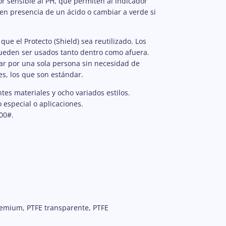
r sensible al PH, que permiten al indicador
 en presencia de un ácido o cambiar a verde si
e el Protecto (Shield) sea reutilizado. Los
 Pueden ser usados tanto dentro como afuera.
alar por una sola persona sin necesidad de
s, los que son estándar.
tes materiales y ocho variados estilos.
especial o aplicaciones.
00#.
premium, PTFE transparente, PTFE