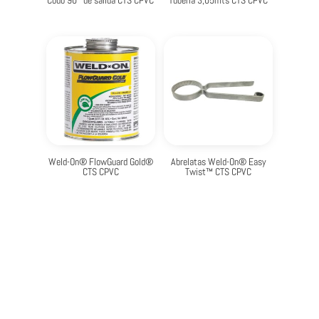
Codo 90° de salida CTS CPVC
Tubería 3,05mts CTS CPVC
Weld-On® FlowGuard Gold®
Abrelatas Weld-On® Easy
CTS CPVC
Twist™ CTS CPVC