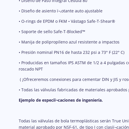
• Diseño de Paso Integral Cédula 80
• Diseño de asiento
ï¬‚
otante auto ajustable
• O-rings de EPDM o FKM • Vástago Safe-T-Shear®
• Soporte de sello Safe-T-Blocked™
• Manija de polipropileno azul resistente a impactos
• Presión nominal PN16 de hasta 232 psi a 73° F (22° C)
• Producidas en tamaños IPS ASTM de 1/2 a 4 pulgadas
roscado NPT
( ¡Ofreceremos conexiones para cementar DIN y JIS y ros
• Todas las válvulas fabricadas de materiales aprobados
Ejemplo de especi
ï¬
caciones de ingeniería.
Todas las válvulas de bola termoplásticas serán True Unio
material aprobado por NSF-61, de tipo I con clasi
ï¬
cació