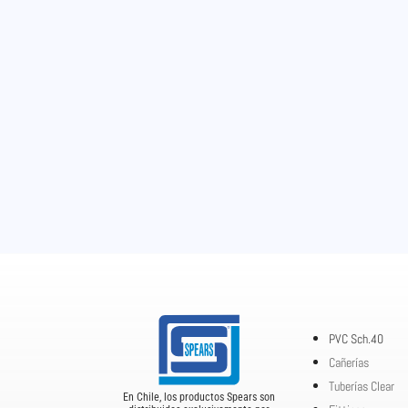
PVC Sch.40
Cañerías
Tuberías Clear
En Chile, los productos Spears son