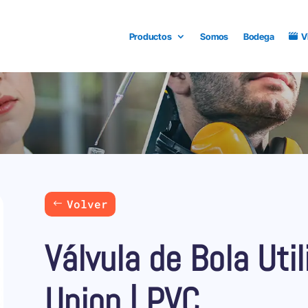
Productos
Somos
Bodega
V
Volver
Válvula de Bola Util
Union | PVC