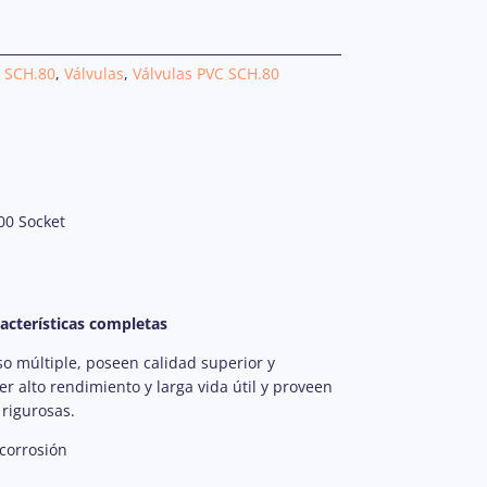
 SCH.80
,
Válvulas
,
Válvulas PVC SCH.80
000 Socket
racterísticas completas
so múltiple, poseen calidad superior y
r alto rendimiento y larga vida útil y proveen
 rigurosas.
 corrosión