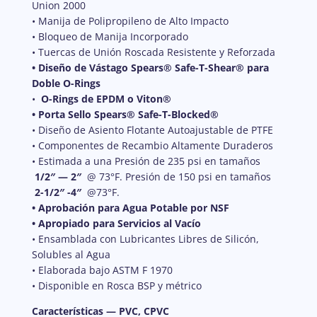
Union 2000
• Manija de Polipropileno de Alto Impacto
• Bloqueo de Manija Incorporado
• Tuercas de Unión Roscada Resistente y Reforzada
• Diseño de Vástago Spears® Safe-T-Shear® para
Doble O-Rings
•
O-Rings de EPDM o Viton®
• Porta Sello Spears® Safe-T-Blocked®
• Diseño de Asiento Flotante Autoajustable de PTFE
• Componentes de Recambio Altamente Duraderos
• Estimada a una Presión de 235 psi en tamaños
1/2″ — 2″
@ 73°F. Presión de 150 psi en tamaños
2-1/2″ -4″
@73°F.
• Aprobación para Agua Potable por NSF
• Apropiado para Servicios al Vacío
• Ensamblada con Lubricantes Libres de Silicón,
Solubles al Agua
• Elaborada bajo ASTM F 1970
• Disponible en Rosca BSP y métrico
Características — PVC, CPVC