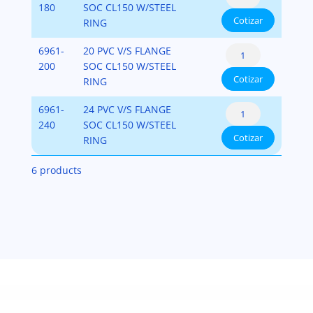
Flange:
180
SOC CL150 W/STEEL
Style
PVC-
Cotizar
Flange
RING
with
SCH-
Van
Steel
80
Pipe
6961-
20 PVC V/S FLANGE
Stone
Ring
cantidad
Flange:
200
SOC CL150 W/STEEL
Style
PVC-
Cotizar
Flange
RING
with
SCH-
Van
Steel
80
Pipe
6961-
24 PVC V/S FLANGE
Stone
Ring
cantidad
Flange:
240
SOC CL150 W/STEEL
Style
PVC-
Cotizar
Flange
RING
with
SCH-
Van
Steel
80
6 products
Stone
Ring
cantidad
Style
PVC-
with
SCH-
Steel
80
Ring
cantidad
PVC-
SCH-
80
cantidad