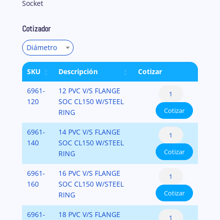
Socket
Cotizador
Diámetro
SKU
Descripción
Cotizar
Pipe
6961-
12 PVC V/S FLANGE
Flange:
120
SOC CL150 W/STEEL
Cotizar
Flange
RING
Van
Pipe
6961-
14 PVC V/S FLANGE
Stone
Flange:
140
SOC CL150 W/STEEL
Style
Cotizar
Flange
RING
with
Van
Steel
Pipe
6961-
16 PVC V/S FLANGE
Stone
Ring
Flange:
160
SOC CL150 W/STEEL
Style
PVC-
Cotizar
Flange
RING
with
SCH-
Van
Steel
80
Pipe
6961-
18 PVC V/S FLANGE
Stone
Ring
cantidad