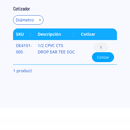
Cotizador
Diámetro
SKU
Descripción
Cotizar
Drop
DE4101-
1/2 CPVC CTS
Ear
005
DROP EAR TEE SOC
Cotizar
Tee
CTS
1 product
CPVC
cantidad