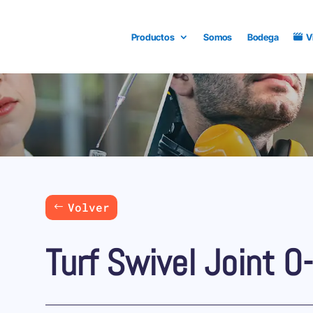
Productos
Somos
Bodega
V
Volver
Turf Swivel Joint O-