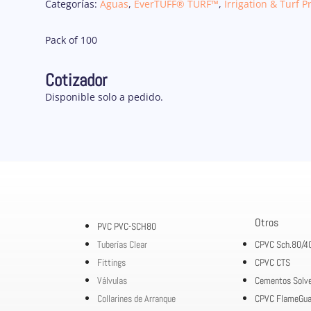
Categorías:
Aguas
,
EverTUFF® TURF™
,
Irrigation & Turf P
Pack of 100
Cotizador
Disponible solo a pedido.
Otros
PVC PVC-SCH80
Tuberías Clear
CPVC Sch.80/4
Fittings
CPVC CTS
Válvulas
Cementos Solv
Collarines de Arranque
CPVC FlameGua