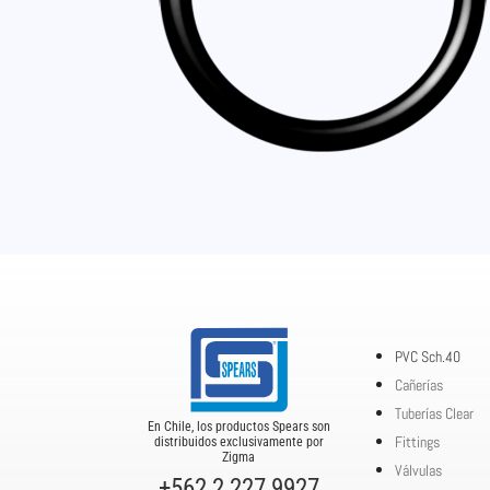
PVC Sch.40
Cañerías
Tuberías Clear
En Chile, los productos Spears son
Fittings
distribuidos exclusivamente por
Zigma
Válvulas
+562 2 227 9927