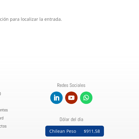
ión para localizar la entrada.
Redes Sociales
0
entes
rd
Dólar del día
ctos
Chilean Peso
$911,58