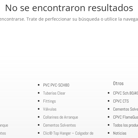
No se encontraron resultados
encontrarse. Trate de perfeccionar su búsqueda o utilice la navegac
Otros
PVC PVC-SCH80
Tuberías Clear
CPVC Sch.80/4
Fittings
CPVC CTS
Válvulas
Cementos Solv
Collarines de Arranque
CPVC FlameGua
ranque
Cementos Solventes
Todos los produ
ntes
Clic® Top Hanger – Colgador de
Noticias