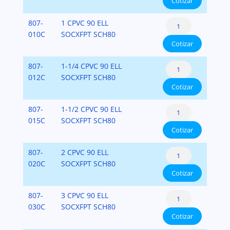
Cotizar
(Socket
SCH.80
x
cantidad
90°
807-
1 CPVC 90 ELL
Fipt)
Ells
010C
SOCXFPT SCH80
CPVC
Cotizar
(Socket
SCH.80
x
cantidad
90°
807-
1-1/4 CPVC 90 ELL
Fipt)
Ells
012C
SOCXFPT SCH80
CPVC
Cotizar
(Socket
SCH.80
x
cantidad
90°
807-
1-1/2 CPVC 90 ELL
Fipt)
Ells
015C
SOCXFPT SCH80
CPVC
Cotizar
(Socket
SCH.80
x
cantidad
90°
807-
2 CPVC 90 ELL
Fipt)
Ells
020C
SOCXFPT SCH80
CPVC
Cotizar
(Socket
SCH.80
x
cantidad
90°
807-
3 CPVC 90 ELL
Fipt)
Ells
030C
SOCXFPT SCH80
CPVC
Cotizar
(Socket
SCH.80
x