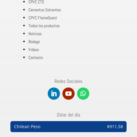
CPVC CTS
Cementos Solventes
CPVC FlameGuard
Todos los productos
Noticias
Bodega
Videos
Contacto
Redes Sociales
Dólar del día
Chilean Peso
$911,58