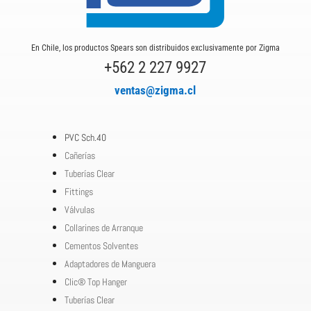
En Chile, los productos Spears son distribuidos exclusivamente por Zigma
+562 2 227 9927
ventas@zigma.cl
PVC Sch.40
Cañerías
Tuberías Clear
Fittings
Válvulas
Collarines de Arranque
Cementos Solventes
Adaptadores de Manguera
Clic® Top Hanger
Tuberías Clear