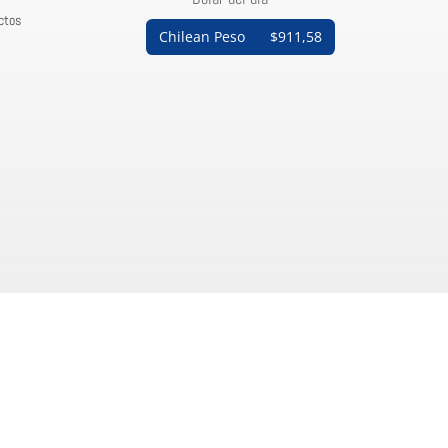
ctos
Chilean Peso
$911,58