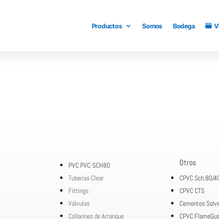
Productos
Somos
Bodega
V
Otros
PVC PVC-SCH80
Tuberías Clear
CPVC Sch.80/4
Fittings
CPVC CTS
Válvulas
Cementos Solv
Collarines de Arranque
CPVC FlameGua