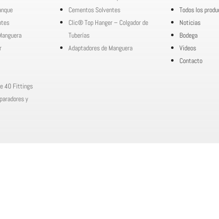
ranque
Cementos Solventes
Todos los produ
ntes
Clic® Top Hanger – Colgador de
Noticias
Manguera
Tuberías
Bodega
r
Adaptadores de Manguera
Videos
Contacto
e 40 Fittings
paradores y