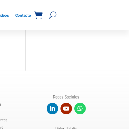
ideos
Contacto
Redes Sociales
0
entes
rd
Dólar del día