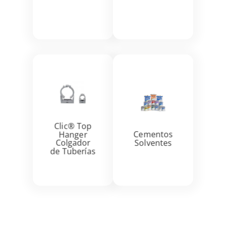
Ver más
Ver más


Clic® Top
Hanger
Cementos
Colgador
Solventes
de Tuberías