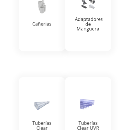


Adaptadores
Cañerias
de
Manguera
Ver más
Ver más


Tuberías
Tuberías
Clear
Clear UVR