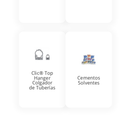
Ver más
Ver más


Clic® Top
Hanger
Cementos
Colgador
Solventes
de Tuberías