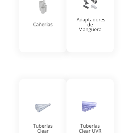


Adaptadores
Cañerias
de
Manguera
Ver más
Ver más


Tuberías
Tuberías
Clear
Clear UVR