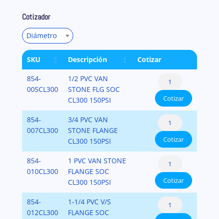
Cotizador
Diámetro
SKU
Descripción
Cotizar
Pipe
854-
1/2 PVC VAN
Flange:
005CL300
STONE FLG SOC
Cotizar
Flange
CL300 150PSI
Van
Pipe
854-
3/4 PVC VAN
Stone
Flange:
007CL300
STONE FLANGE
Style
Cotizar
Flange
CL300 150PSI
Class
Van
300
Pipe
854-
1 PVC VAN STONE
Stone
Bolt
Flange:
010CL300
FLANGE SOC
Style
Pattern
Cotizar
Flange
CL300 150PSI
Class
Fabricated
Van
300
with
Pipe
854-
1-1/4 PVC V/S
Stone
Bolt
PVC
Flange:
012CL300
FLANGE SOC
Style
Pattern
Ring