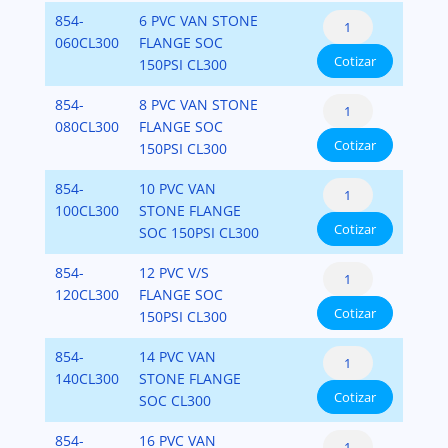
Van
300
with
PVC-
Pipe
854-
6 PVC VAN STONE
Stone
Bolt
PVC
SCH-
Flange:
060CL300
FLANGE SOC
Style
Pattern
Ring
80
Cotizar
Flange
150PSI CL300
Class
Fabricated
Socket
cantidad
Van
300
with
PVC-
Pipe
854-
8 PVC VAN STONE
Stone
Bolt
PVC
SCH-
Flange:
080CL300
FLANGE SOC
Style
Pattern
Ring
80
Cotizar
Flange
150PSI CL300
Class
Fabricated
Socket
cantidad
Van
300
with
PVC-
Pipe
854-
10 PVC VAN
Stone
Bolt
PVC
SCH-
Flange:
100CL300
STONE FLANGE
Style
Pattern
Ring
80
Cotizar
Flange
SOC 150PSI CL300
Class
Fabricated
Socket
cantidad
Van
300
with
PVC-
Pipe
854-
12 PVC V/S
Stone
Bolt
PVC
SCH-
Flange:
120CL300
FLANGE SOC
Style
Pattern
Ring
80
Cotizar
Flange
150PSI CL300
Class
Fabricated
Socket
cantidad
Van
300
with
PVC-
Pipe
854-
14 PVC VAN
Stone
Bolt
PVC
SCH-
Flange:
140CL300
STONE FLANGE
Style
Pattern
Ring
80
Cotizar
Flange
SOC CL300
Class
Fabricated
Socket
cantidad
Van
300
with
PVC-
Pipe
854-
16 PVC VAN
Stone
Bolt