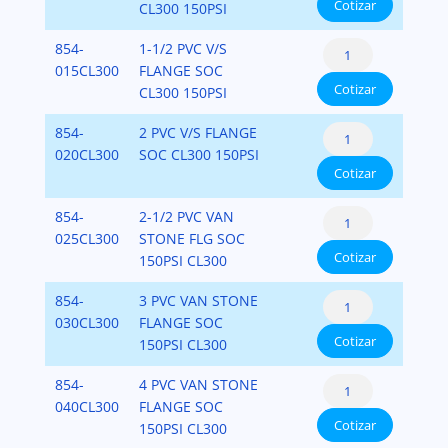
Cotizar
Flange
CL300 150PSI
Class
Fabricated
Socket
Van
300
with
PVC-
Pipe
854-
1-1/2 PVC V/S
Stone
Bolt
PVC
SCH-
Flange:
015CL300
FLANGE SOC
Style
Pattern
Ring
80
Cotizar
Flange
CL300 150PSI
Class
Fabricated
Socket
cantidad
Van
300
with
PVC-
Pipe
854-
2 PVC V/S FLANGE
Stone
Bolt
PVC
SCH-
Flange:
020CL300
SOC CL300 150PSI
Style
Pattern
Ring
80
Cotizar
Flange
Class
Fabricated
Socket
cantidad
Van
300
with
PVC-
Pipe
854-
2-1/2 PVC VAN
Stone
Bolt
PVC
SCH-
Flange:
025CL300
STONE FLG SOC
Style
Pattern
Ring
80
Cotizar
Flange
150PSI CL300
Class
Fabricated
Socket
cantidad
Van
300
with
PVC-
Pipe
854-
3 PVC VAN STONE
Stone
Bolt
PVC
SCH-
Flange:
030CL300
FLANGE SOC
Style
Pattern
Ring
80
Cotizar
Flange
150PSI CL300
Class
Fabricated
Socket
cantidad
Van
300
with
PVC-
Pipe
854-
4 PVC VAN STONE
Stone
Bolt
PVC
SCH-
Flange:
040CL300
FLANGE SOC
Style
Pattern
Ring
80
Cotizar
Flange
150PSI CL300
Class
Fabricated
Socket
cantidad