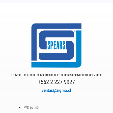
80
Fabricated
Socket
cantidad
with
PVC-
PVC
SCH-
Ring
80
Socket
cantidad
PVC-
SCH-
80
cantidad
En Chile, los productos Spears son distribuidos exclusivamente por Zigma
+562 2 227 9927
ventas@zigma.cl
PVC Sch.40