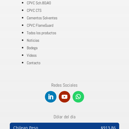
CPVC Sch.80/40
CPVC CTS
Cementos Solventes
CPVC FlameGuard
Todos los productos
Noticias
Bodega
Videos
Contacto
Redes Sociales
Dólar del día
Chilean Peso
$913,86