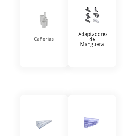
Ver más
Ver más


Adaptadores
Cañerias
de
Manguera
Ver más
Ver más