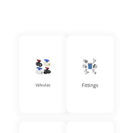
Ver más
Ver más


Fittings
Válvulas